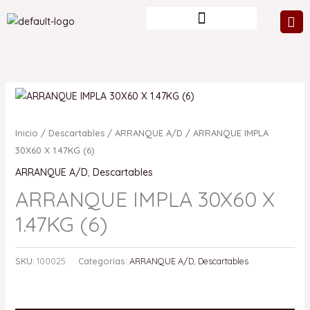
Ir
al
contenido
Inicio
/
Descartables
/
ARRANQUE A/D
/ ARRANQUE IMPLA
30X60 X 1.47KG (6)
ARRANQUE A/D
,
Descartables
ARRANQUE IMPLA 30X60 X
1.47KG (6)
SKU:
100025
Categorías:
ARRANQUE A/D
,
Descartables