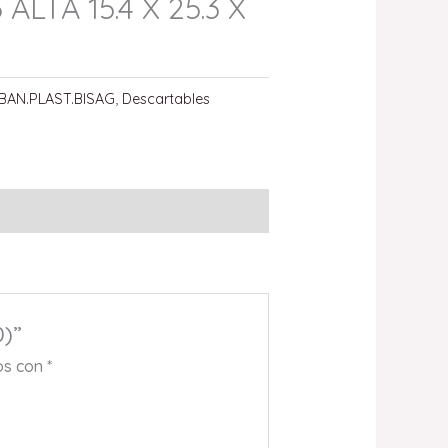
LTA 15.4 X 25.3 X
BAN.PLAST.BISAG
,
Descartables
0)”
os con
*