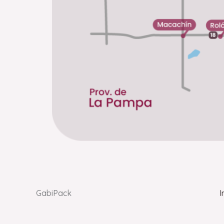
GabiPack
I