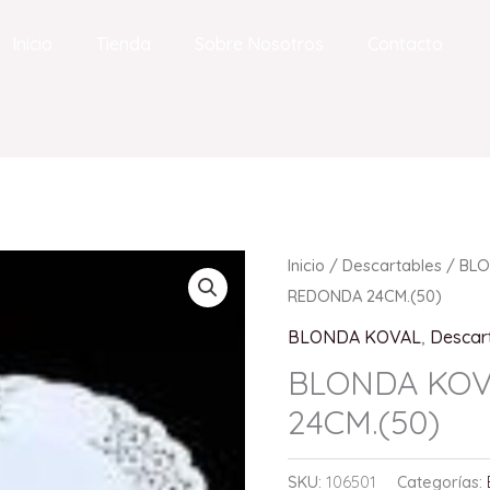
Inicio
Tienda
Sobre Nosotros
Contacto
Inicio
/
Descartables
/
BLO
REDONDA 24CM.(50)
BLONDA KOVAL
,
Descar
BLONDA KO
24CM.(50)
SKU:
106501
Categorías: