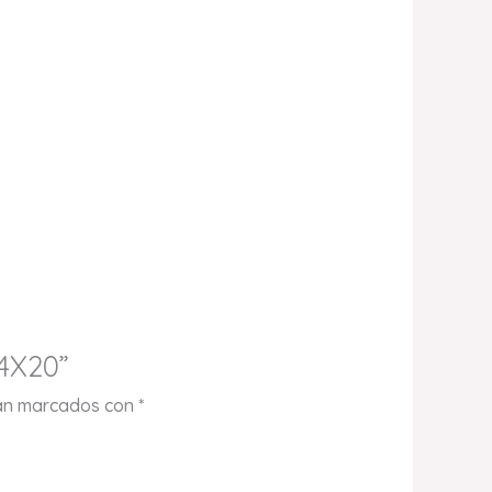
4X20”
tán marcados con
*