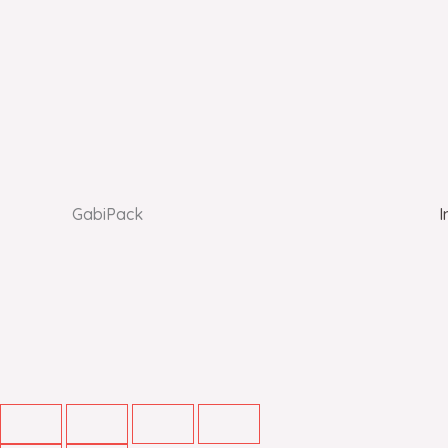
GabiPack
I