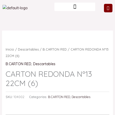
Ir
al
contenido
Inicio
/
Descartables
/
B.CARTON RED
/ CARTON REDONDA Nº13
22CM (6)
B.CARTON RED
,
Descartables
CARTON REDONDA Nº13
22CM (6)
SKU:
104002
Categorías:
B.CARTON RED
,
Descartables