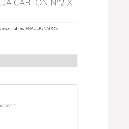
JA CARTON Nº2 X
Descartables
,
FRACCIONADOS
os con
*