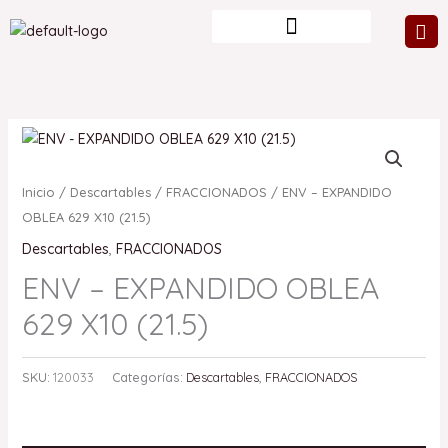
Ir
al
contenido
Inicio
/
Descartables
/
FRACCIONADOS
/ ENV – EXPANDIDO
OBLEA 629 X10 (21.5)
Descartables
,
FRACCIONADOS
ENV – EXPANDIDO OBLEA
629 X10 (21.5)
SKU:
120033
Categorías:
Descartables
,
FRACCIONADOS