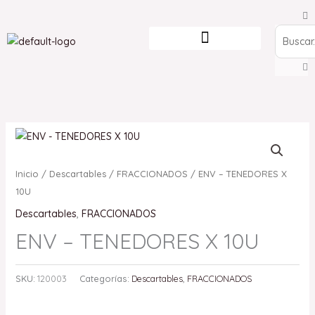
Ir
Search
al
contenido
Inicio
/
Descartables
/
FRACCIONADOS
/ ENV – TENEDORES X
10U
Descartables
,
FRACCIONADOS
ENV – TENEDORES X 10U
SKU:
120003
Categorías:
Descartables
,
FRACCIONADOS