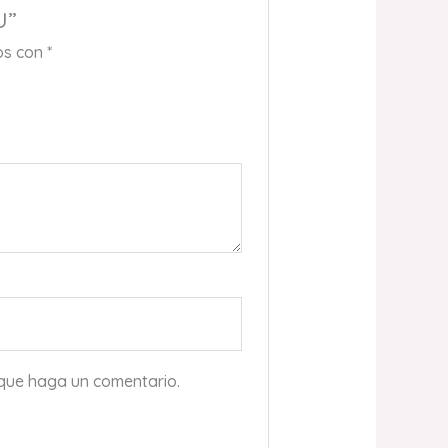
U”
os con
*
 que haga un comentario.