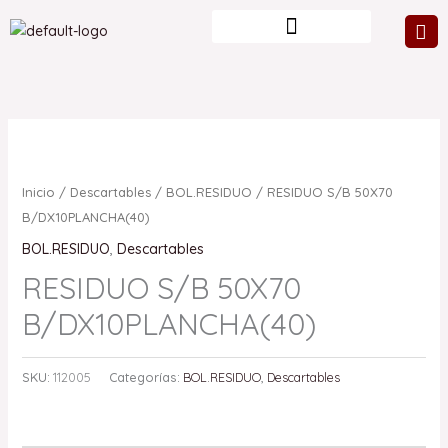
Ir
al
contenido
Inicio
/
Descartables
/
BOL.RESIDUO
/ RESIDUO S/B 50X70
B/DX10PLANCHA(40)
BOL.RESIDUO
,
Descartables
RESIDUO S/B 50X70
B/DX10PLANCHA(40)
SKU:
112005
Categorías:
BOL.RESIDUO
,
Descartables