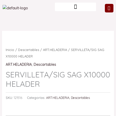
Ir
al
contenido
Inicio
/
Descartables
/
ART.HELADERIA
/ SERVILLETA/SIG SAG
X10000 HELADER
ART.HELADERIA
,
Descartables
SERVILLETA/SIG SAG X10000
HELADER
SKU:
121516
Categorías:
ART.HELADERIA
,
Descartables