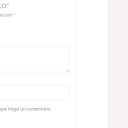
LO”
os con
*
 que haga un comentario.