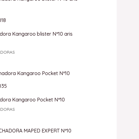
018
ora Kangaroo blister Nº10 aris
ADORAS
035
dora Kangaroo Pocket Nº10
ADORAS