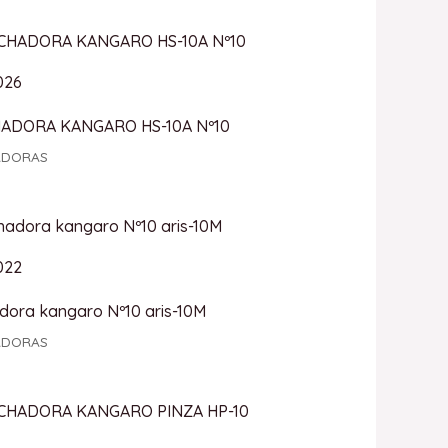
026
ADORA KANGARO HS-10A Nº10
ADORAS
022
dora kangaro Nº10 aris-10M
ADORAS