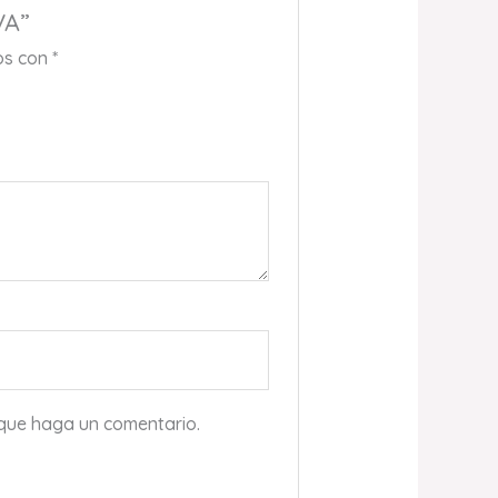
VA”
os con
*
 que haga un comentario.