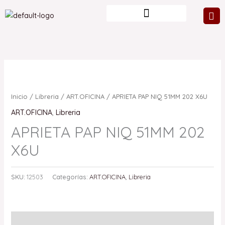
Ir
al
contenido
Inicio
/
Libreria
/
ART.OFICINA
/ APRIETA PAP NIQ 51MM 202 X6U
ART.OFICINA
,
Libreria
APRIETA PAP NIQ 51MM 202
X6U
SKU:
12503
Categorías:
ART.OFICINA
,
Libreria
Valoraciones (0)