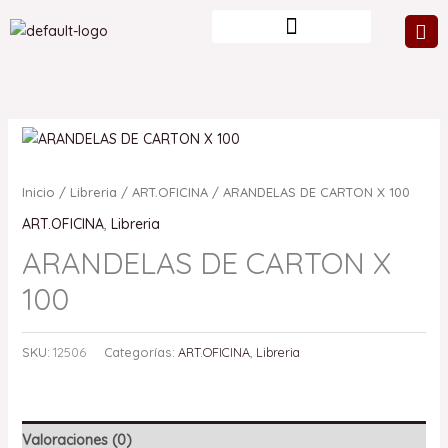
Ir
al
contenido
Inicio
/
Libreria
/
ART.OFICINA
/ ARANDELAS DE CARTON X 100
ART.OFICINA
,
Libreria
ARANDELAS DE CARTON X
100
SKU:
12506
Categorías:
ART.OFICINA
,
Libreria
Valoraciones (0)