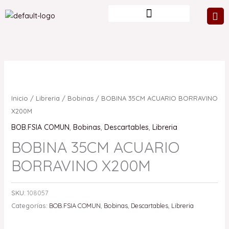
Ir
al
contenido
Inicio
/
Libreria
/
Bobinas
/ BOBINA 35CM ACUARIO BORRAVINO
X200M
BOB.FSIA COMUN
,
Bobinas
,
Descartables
,
Libreria
BOBINA 35CM ACUARIO
BORRAVINO X200M
SKU:
108057
Categorías:
BOB.FSIA COMUN
,
Bobinas
,
Descartables
,
Libreria