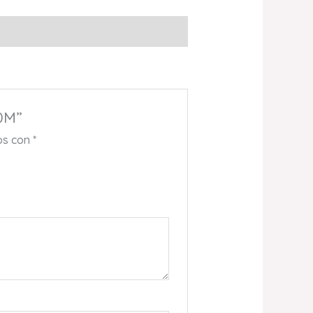
0M”
os con
*