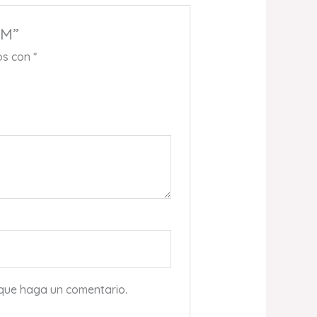
0M”
os con
*
 que haga un comentario.