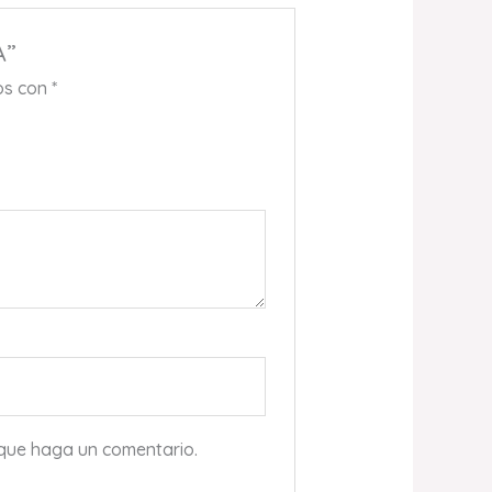
A”
os con
*
 que haga un comentario.