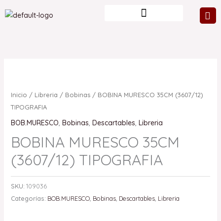
Ir
al
contenido
Inicio
/
Libreria
/
Bobinas
/ BOBINA MURESCO 35CM (3607/12)
TIPOGRAFIA
BOB.MURESCO
,
Bobinas
,
Descartables
,
Libreria
BOBINA MURESCO 35CM
(3607/12) TIPOGRAFIA
SKU:
109036
Categorías:
BOB.MURESCO
,
Bobinas
,
Descartables
,
Libreria