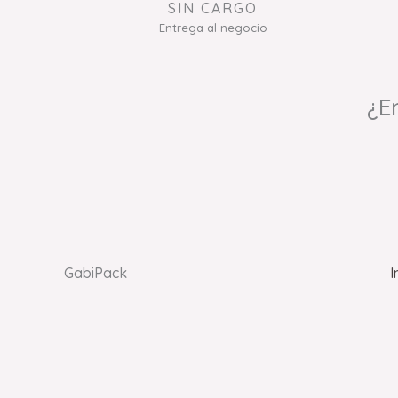
SIN CARGO
Entrega al negocio
¿E
GabiPack
I