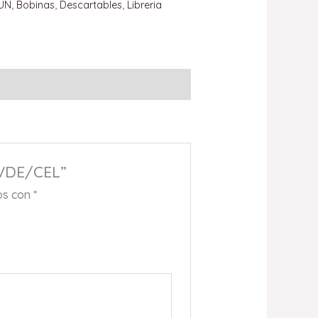
UN
,
Bobinas
,
Descartables
,
Libreria
 VDE/CEL”
os con
*