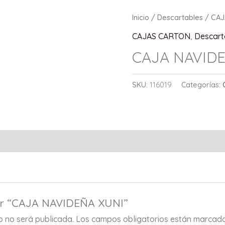
Inicio
/
Descartables
/
CAJ
CAJAS CARTON
,
Descart
CAJA NAVID
SKU:
116019
Categorías:
rar “CAJA NAVIDEÑA XUNI”
co no será publicada.
Los campos obligatorios están marcad