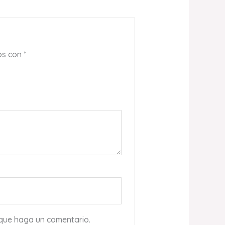
os con
*
 que haga un comentario.