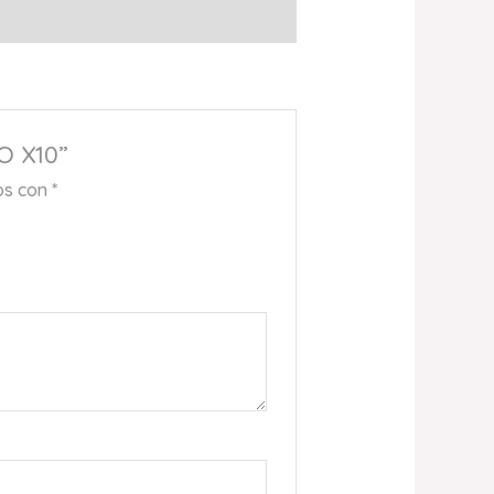
O X10”
os con
*