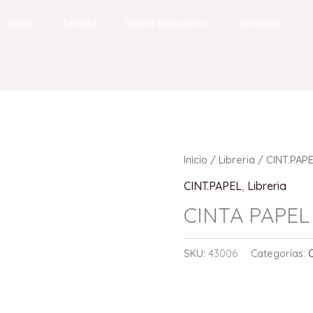
Inicio
Tienda
Sobre Nosotros
Contacto
Inicio
/
Libreria
/
CINT.PAP
CINT.PAPEL
,
Libreria
CINTA PAPEL 
SKU:
43006
Categorías: