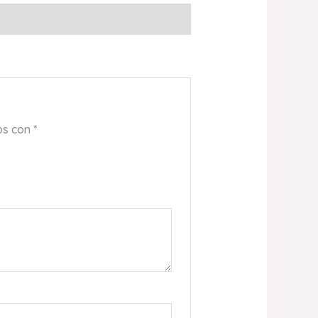
os con
*