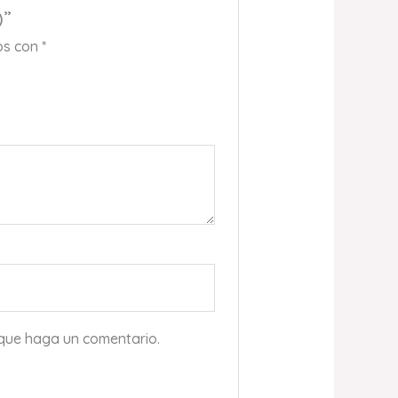
)”
os con
*
 que haga un comentario.