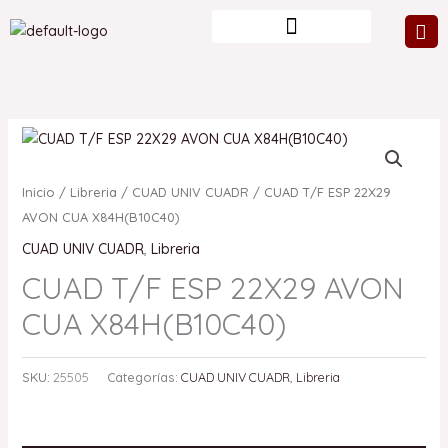
Ir
al
contenido
Inicio
/
Libreria
/
CUAD UNIV CUADR
/ CUAD T/F ESP 22X29
AVON CUA X84H(B10C40)
CUAD UNIV CUADR
,
Libreria
CUAD T/F ESP 22X29 AVON
CUA X84H(B10C40)
SKU:
25505
Categorías:
CUAD UNIV CUADR
,
Libreria