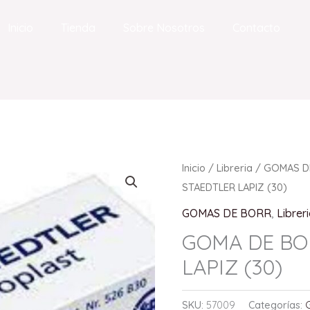
Inicio
Tienda
Sobre Nosotros
Contacto
Inicio
/
Libreria
/
GOMAS D
STAEDTLER LAPIZ (30)
GOMAS DE BORR
,
Librer
GOMA DE BO
LAPIZ (30)
SKU:
57009
Categorías: