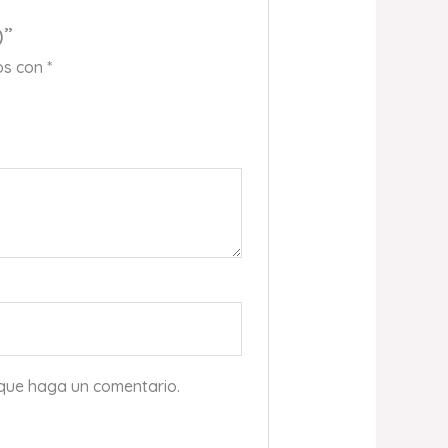
)”
os con
*
 que haga un comentario.