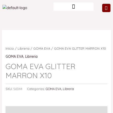
Ir
al
contenido
Inicio
/
Libreria
/
GOMA EVA
/ GOMA EVA GLITTER MARRON X10
GOMA EVA
,
Libreria
GOMA EVA GLITTER
MARRON X10
SKU:
56044
Categorías:
GOMA EVA
,
Libreria
Valoraciones (0)