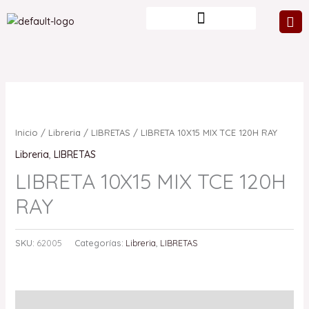
Ir
al
contenido
Inicio
/
Libreria
/
LIBRETAS
/ LIBRETA 10X15 MIX TCE 120H RAY
Libreria
,
LIBRETAS
LIBRETA 10X15 MIX TCE 120H
RAY
SKU:
62005
Categorías:
Libreria
,
LIBRETAS
Valoraciones (0)