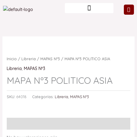
Ir
al
contenido
Inicio
/
Libreria
/
MAPAS Nº3
/ MAPA Nº3 POLITICO ASIA
Libreria
,
MAPAS Nº3
MAPA Nº3 POLITICO ASIA
SKU:
64018
Categorías:
Libreria
,
MAPAS Nº3
Valoraciones (0)