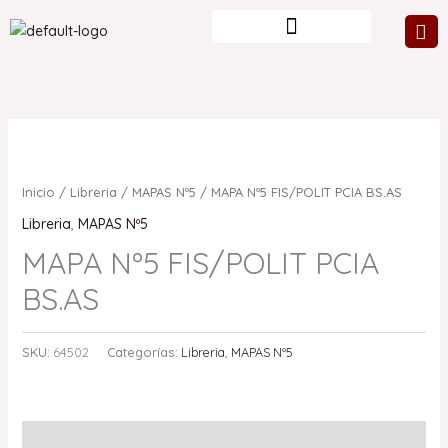
Ir
al
contenido
Inicio
/
Libreria
/
MAPAS Nº5
/ MAPA Nº5 FIS/POLIT PCIA BS.AS
Libreria
,
MAPAS Nº5
MAPA Nº5 FIS/POLIT PCIA
BS.AS
SKU:
64502
Categorías:
Libreria
,
MAPAS Nº5
Valoraciones (0)