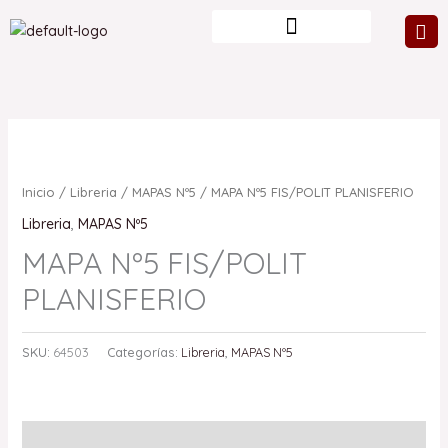
Ir
al
contenido
Inicio
/
Libreria
/
MAPAS Nº5
/ MAPA Nº5 FIS/POLIT PLANISFERIO
Libreria
,
MAPAS Nº5
MAPA Nº5 FIS/POLIT
PLANISFERIO
SKU:
64503
Categorías:
Libreria
,
MAPAS Nº5
Valoraciones (0)