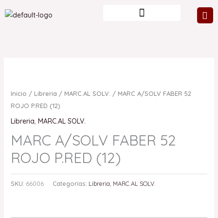
Ir
al
contenido
Inicio
/
Libreria
/
MARC.AL SOLV.
/ MARC A/SOLV FABER 52
ROJO P.RED (12)
Libreria
,
MARC.AL SOLV.
MARC A/SOLV FABER 52
ROJO P.RED (12)
SKU:
66006
Categorías:
Libreria
,
MARC.AL SOLV.