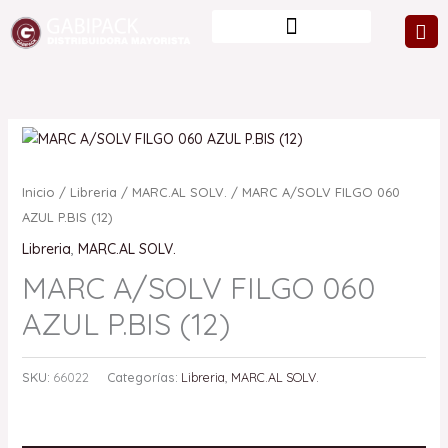
Ir
al
contenido
Inicio
/
Libreria
/
MARC.AL SOLV.
/ MARC A/SOLV FILGO 060
AZUL P.BIS (12)
Libreria
,
MARC.AL SOLV.
MARC A/SOLV FILGO 060
AZUL P.BIS (12)
SKU:
66022
Categorías:
Libreria
,
MARC.AL SOLV.