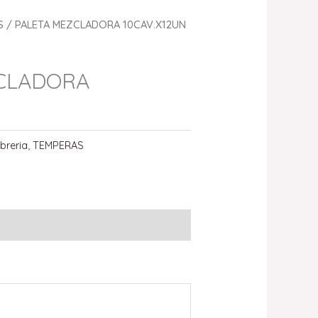
S
/ PALETA MEZCLADORA 10CAV.X12UN
CLADORA
ibreria
,
TEMPERAS