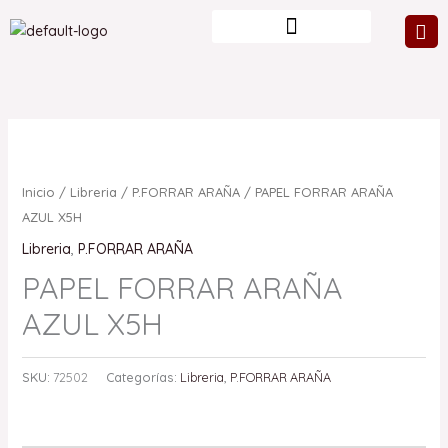
Ir
al
contenido
Inicio
/
Libreria
/
P.FORRAR ARAÑA
/ PAPEL FORRAR ARAÑA
AZUL X5H
Libreria
,
P.FORRAR ARAÑA
PAPEL FORRAR ARAÑA
AZUL X5H
SKU:
72502
Categorías:
Libreria
,
P.FORRAR ARAÑA