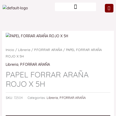
Ir
al
contenido
Inicio
/
Libreria
/
P.FORRAR ARAÑA
/ PAPEL FORRAR ARAÑA
ROJO X 5H
Libreria
,
P.FORRAR ARAÑA
PAPEL FORRAR ARAÑA
ROJO X 5H
SKU:
72504
Categorías:
Libreria
,
P.FORRAR ARAÑA