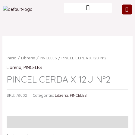
Ir
al
contenido
Inicio
/
Libreria
/
PINCELES
/ PINCEL CERDA X 12U Nº2
Libreria
,
PINCELES
PINCEL CERDA X 12U Nº2
SKU:
78002
Categorías:
Libreria
,
PINCELES
Valoraciones (0)