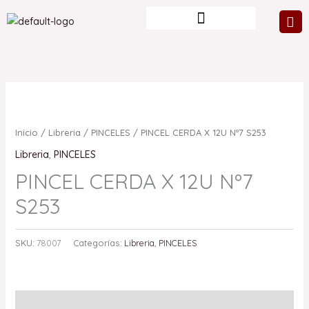
Ir
al
contenido
Inicio
/
Libreria
/
PINCELES
/ PINCEL CERDA X 12U Nº7 S253
Libreria
,
PINCELES
PINCEL CERDA X 12U Nº7
S253
SKU:
78007
Categorías:
Libreria
,
PINCELES
Valoraciones (0)