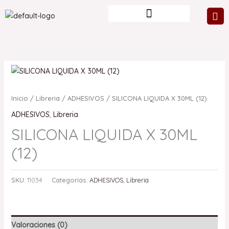
Ir
al
contenido
Inicio
/
Libreria
/
ADHESIVOS
/ SILICONA LIQUIDA X 30ML (12)
ADHESIVOS
,
Libreria
SILICONA LIQUIDA X 30ML
(12)
SKU:
11034
Categorías:
ADHESIVOS
,
Libreria
Valoraciones (0)