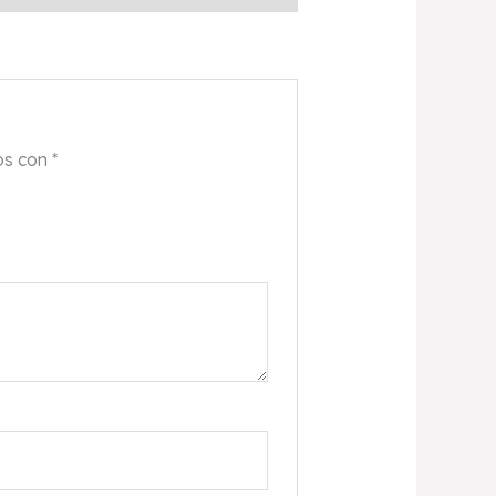
os con
*